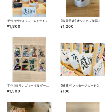
手作りガラスフレームドライフラ
【数量限定】オリジナル陶器マグ
ワー
カップS：花
¥1,800
¥1,200
手作りミサンガキーホルダー 5
【紙漉き】メッセージカード文字
個セット
入り 3枚セット+1枚（オンライ
¥1,500
¥100
ン限定）